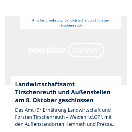
Tirschenreuth e.V. lädt alle Mitglieder zu
dieser Fachveranstaltung ein. Es werden
praxisnahe Demos gezeigt: Regensimulator,
 Amt für Ernährung, Landwirtschaft und Forsten 
EasyCheck-App, Spatenprobe und
Zwischenfrüchte im Feld. Weitere Infos beim
vlf-Geschäftsführer Gerhard Gradl: 09631
7988-0
Landwirtschaftsamt
Tirschenreuth und Außenstellen
am 8. Oktober geschlossen
Das Amt für Ernährung Landwirtschaft und
Forsten Tirschenreuth – Weiden i.d.OPf. mit
den Außenstandorten Kemnath und Pressath
ist am Mittwoch den 08.10.2025 wegen einer