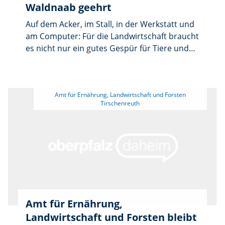
Waldnaab geehrt
Auf dem Acker, im Stall, in der Werkstatt und
am Computer: Für die Landwirtschaft braucht
es nicht nur ein gutes Gespür für Tiere und
Pflanzen sowie praktisches Können – immer
wichtiger wird auch technisches Verständnis
und ein intuitiver Umgang mit Zahlen. 44
 Amt für Ernährung, Landwirtschaft und Forsten 
Absolventinnen und Absolventen haben
genau das unter Beweis gestellt. Sie
bestanden ihre Abschlussprüfung im
staatlich anerkannten Ausbildungsberuf
„Landwirt/in“ und wurden bei ihrer feierlichen
Freisprechung in Altmannshof geehrt.
Amt für Ernährung,
Landwirtschaft und Forsten bleibt