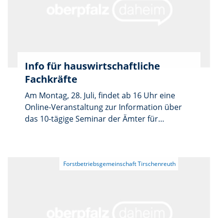
Info für hauswirtschaftliche
Fachkräfte
Am Montag, 28. Juli, findet ab 16 Uhr eine
Online-Veranstaltung zur Information über
das 10-tägige Seminar der Ämter für
Ernährung, Landwirtschaft und Forsten statt.
Dabei werden die Inhalte und Ziele des
Seminars vorgestellt. Zwei ehemalige
Teilnehmerinnen berichten über ihren Weg in
die Selbständigkeit und die Chancen, die sich
aus dem Seminar ergeben haben. Eingeladen
sind alle hauswirtschaftlichen Fachkräfte, die
beabsichtigen, ein Unternehmen zu gründen,