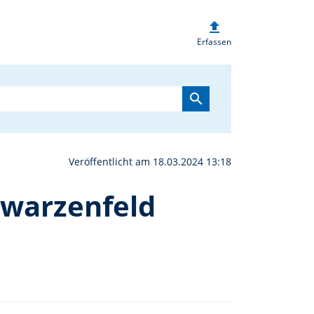
upload
n bei der Wasserwacht 
Erfassen
search
Veröffentlicht am 18.03.2024 13:18
hwarzenfeld