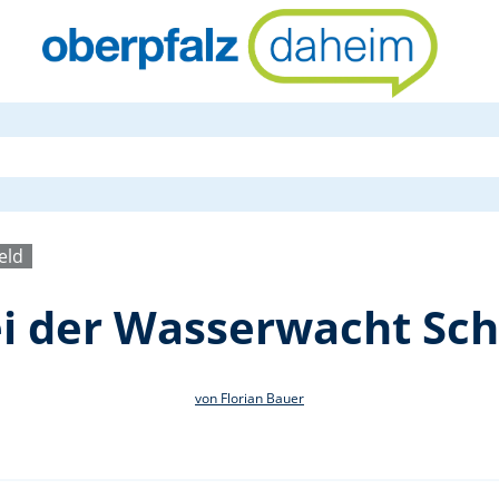
Seepferdche
eld
i der Wasserwacht Sc
von Florian Bauer