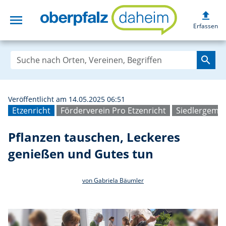
upload
menu
Pflanzen tausche
Erfassen
search
Veröffentlicht am 14.05.2025 06:51
Etzenricht
Förderverein Pro Etzenricht
Siedlergemei
Pflanzen tauschen, Leckeres
genießen und Gutes tun
von Gabriela Bäumler