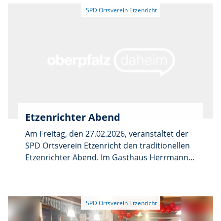
Ergebnisse zu warten.
Etzenrichter Abend
Am Freitag, den 27.02.2026, veranstaltet der
SPD Ortsverein Etzenricht den traditionellen
Etzenrichter Abend. Im Gasthaus Herrmann
gibt es deftige Oberpfälzer Brotzeiten und
Zoiglbier, für beste Unterhaltung durch Live-
Musik sorgt Mike Biller. Ein weiterer fester
Bestandteil stellt die Verlosung mit der Fahrt
nach München als Hauptgewinn dar. Einlass