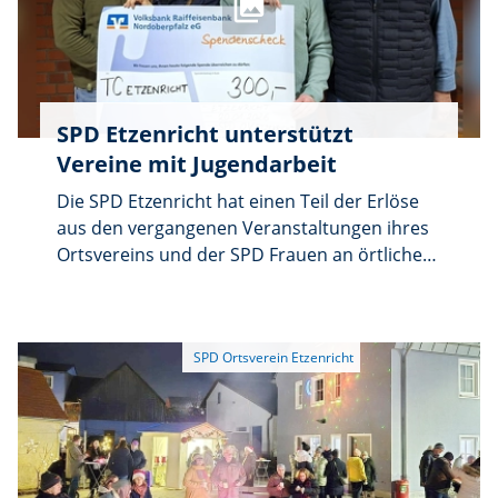
SPD Etzenricht unterstützt
Vereine mit Jugendarbeit
Die SPD Etzenricht hat einen Teil der Erlöse
aus den vergangenen Veranstaltungen ihres
Ortsvereins und der SPD Frauen an örtliche
Vereine mit Kinder- und Jugendarbeit
gespendet. Die Beträge für die Vereine waren
unterschiedlich, als Berechnungsgrundlage
galt für jedes angemeldete Kind im Verein
jeweils der Betrag von sechs Euro, die
errechneten Summen wurden anschließend
aufgerundet.