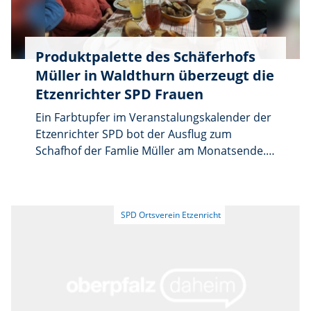
Produktpalette des Schäferhofs
Müller in Waldthurn überzeugt die
Etzenrichter SPD Frauen
Ein Farbtupfer im Veranstalungskalender der
Etzenrichter SPD bot der Ausflug zum
Schafhof der Famlie Müller am Monatsende.
„Warum in die Ferne schweifen, wenn das
Gute so nah ist“ lautete die Devise, denn
unter anderem ist die kurze Anfahrt zum
Schäferhof im Waldthurner Ortsteil
Lennesrieth für Einkäufe aus dem
Direktverkauf und dem Hofladen
ausgesprochen umweltfreundlich. Margit und
Peter Müller führen die Geschäfte des
Familienbetriebes und lieferten den