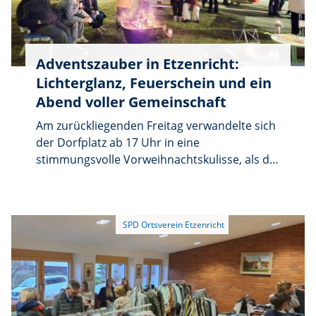
Adventszauber in Etzenricht:
Lichterglanz, Feuerschein und ein
Abend voller Gemeinschaft
Am zurückliegenden Freitag verwandelte sich
der Dorfplatz ab 17 Uhr in eine
stimmungsvolle Vorweihnachtskulisse, als die
Frauen des SPD-Ortsvereins zum
„Adventszauber“ einluden. Überwältigend
viele Gäste folgten der Einladung den Abend
über und füllten den passend gestalteten
Dorfplatz mit Leben. Unter dem Motto
„Adventszauber – Lichterglanz und
Feuerschein“ bot sich den Besucherinnen
und Besuchern ein festliches Bild: Überall
leuchteten kunstvoll gefertigte Holzsterne,