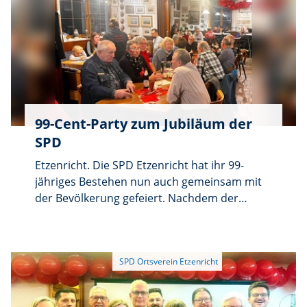
ist ab 18.30 Uhr
99-Cent-Party zum Jubiläum der
SPD
Etzenricht. Die SPD Etzenricht hat ihr 99-
jähriges Bestehen nun auch gemeinsam mit
der Bevölkerung gefeiert. Nachdem der
Ortsverein bereits am 30. Januar 2026 einen
festlichen Kommersabend ausgerichtet hatte,
folgte am Freitag, den 13. Februar, eine
öffentliche Jubiläumsfeier im Gasthaus
Hermann.