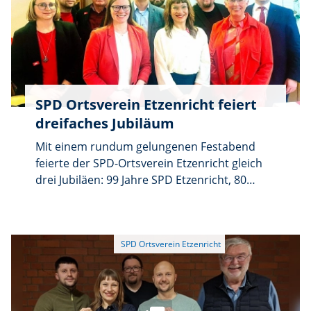
SPD Ortsverein Etzenricht feiert
dreifaches Jubiläum
Mit einem rundum gelungenen Festabend
feierte der SPD-Ortsverein Etzenricht gleich
drei Jubiläen: 99 Jahre SPD Etzenricht, 80
Jahre Wiedergründung nach dem Zweiten
Weltkrieg sowie 30 Jahre SPD Frauen
Etzenricht. Über 100 Gäste füllten den Saal
bis auf den letzten Platz und sorgten für ein
echtes „volles Haus“.