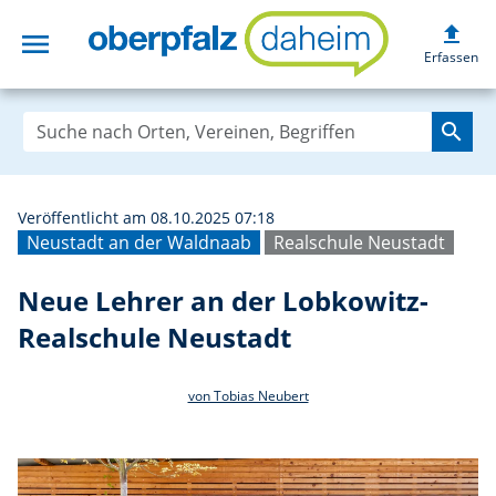
upload
menu
Neue Lehrer an d
Erfassen
search
Veröffentlicht am 08.10.2025 07:18
Neustadt an der Waldnaab
Realschule Neustadt
Neue Lehrer an der Lobkowitz-
Realschule Neustadt
von Tobias Neubert