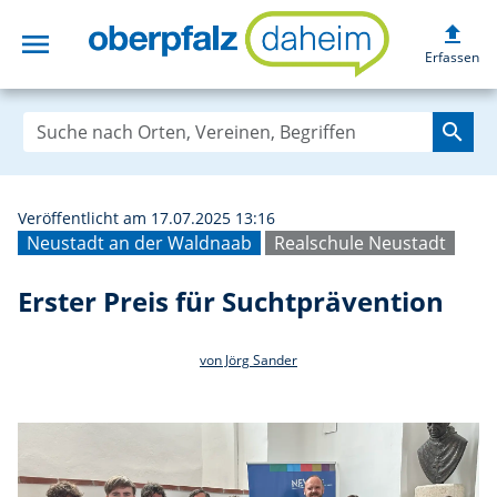
upload
menu
Erster Preis für
Erfassen
search
Veröffentlicht am 17.07.2025 13:16
Neustadt an der Waldnaab
Realschule Neustadt
Erster Preis für Suchtprävention
von Jörg Sander