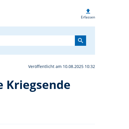
upload
 Lesung anlässlich 80 J
Erfassen
search
Veröffentlicht am 10.08.2025 10:32
e Kriegsende