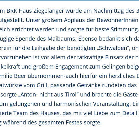
m BRK Haus Ziegelanger wurde am Nachmittag des 3.
ufgestellt. Unter großem Applaus der BewohnerInnen 
ch errichtet werden und sorgte für beste Stimmung. 
ßzügige Spende des Maibaums. Ebenso bedankt sich 
ein für die Leihgabe der benötigten „Schwalben”, ohn
orzuheben ist vor allem der tatkräftige Einsatz der
Muskelkraft und großem Engagement zum Gelingen bei
milie Beer übernommen-auch hierfür ein herzliches D
ratwürste vom Grill, passende Getränke rundeten das 
sorgte „Anton- nicht aus Tirol” und brachte die Gäste
um gelungenen und harmonischen Veranstaltung. Ein h
erte Team des Hauses, das mit viel Liebe zum Detail
ng während des gesamten Festes sorgte.