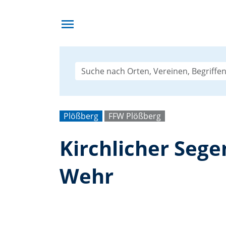
menu
Plößberg
FFW Plößberg
Kirchlicher Sege
Wehr