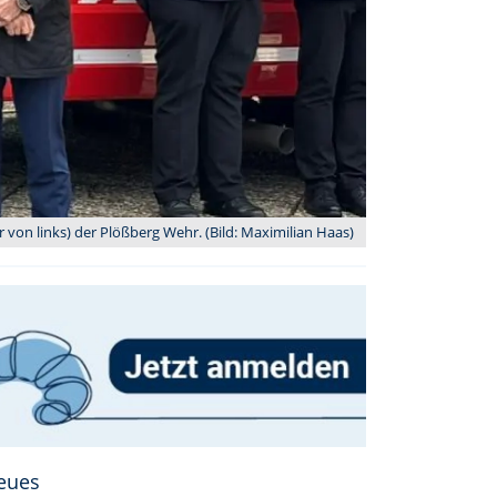
 von links) der Plößberg Wehr. (Bild: Maximilian Haas)
neues