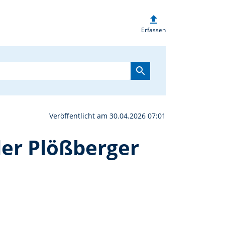
upload
Segen für das neue HLF
Erfassen
search
Veröffentlicht am 30.04.2026 07:01
der Plößberger