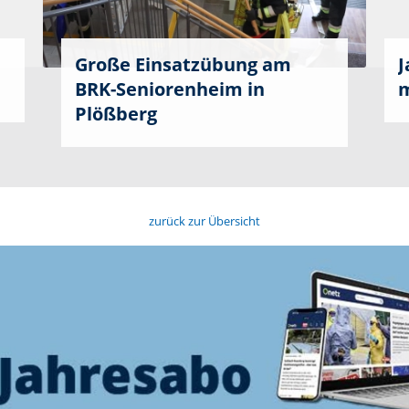
Große Einsatzübung am
J
BRK-Seniorenheim in
m
Plößberg
zurück zur Übersicht