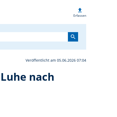
upload
 der Pfarrei St. Martin
Erfassen
search
Veröffentlicht am 05.06.2026 07:04
n Luhe nach