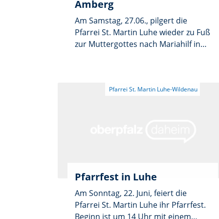
Amberg
Am Samstag, 27.06., pilgert die
Pfarrei St. Martin Luhe wieder zu Fuß
zur Muttergottes nach Mariahilf in
Amberg. Abmarsch ist um 2 Uhr in
Luhe und um 3 Uhr in Neudorf,
jeweils nach dem Pilgersegen in der
Kirche. Weitere Stationen sind
Neuersdorf (3.30 Uhr), Holzhammer
(4 Uhr), Buchberghütte (6 Uhr) und
Pursruck (8.45 Uhr). Um 11 Uhr
feiert Pfarrer Arnold Pirner mit allen
Wallfahrern die Pilgermesse, die
vom Kirchenchor St. Martin mit der
Ettaler Liebfrauenmesse musikalisch
Pfarrfest in Luhe
gestaltet wird. Anschließend besteht
Am Sonntag, 22. Juni, feiert die
die Möglichkeit zur Einkehr am
Pfarrei St. Martin Luhe ihr Pfarrfest.
Bergfest. Die Rückfahrt der Busse
Beginn ist um 14 Uhr mit einem