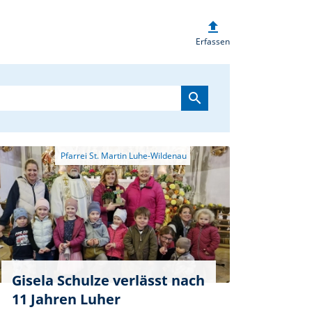
upload
heim.de
Erfassen
search
Gisela Schulze verlässt nach
11 Jahren Luher