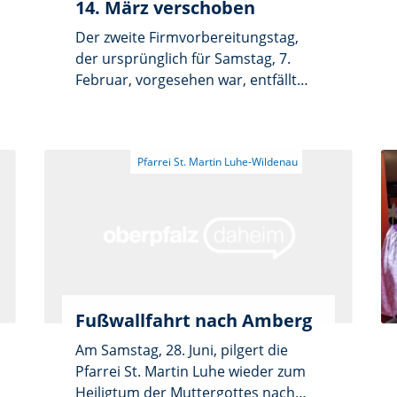
14. März verschoben
Der zweite Firmvorbereitungstag,
der ursprünglich für Samstag, 7.
Februar, vorgesehen war, entfällt
und wird verschoben. Neuer Termin
ist Samstag, 14. März, um 15 Uhr.
Der Vorbereitungstag betrifft die
Pfarreien Luhe, Neudorf und
Oberwildenau.
Fußwallfahrt nach Amberg
Am Samstag, 28. Juni, pilgert die
Pfarrei St. Martin Luhe wieder zum
Heiligtum der Muttergottes nach