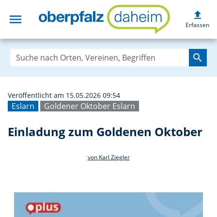
upload
menu
Einladung zum G
Erfassen
search
Veröffentlicht am 15.05.2026 09:54
Eslarn
Goldener Oktober Eslarn
Einladung zum Goldenen Oktober
von Karl Ziegler