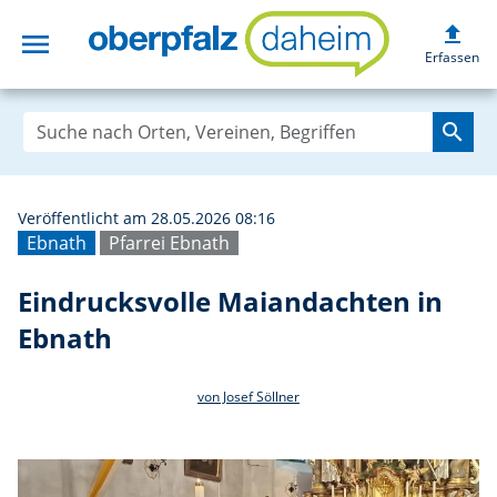
upload
menu
Eindrucksvolle M
Erfassen
search
Veröffentlicht am 28.05.2026 08:16
Ebnath
Pfarrei Ebnath
Eindrucksvolle Maiandachten in
Ebnath
von Josef Söllner