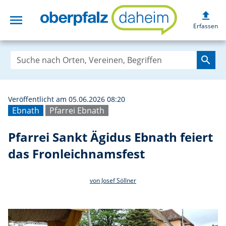
upload
menu
Pfarrei Sankt Äg
Erfassen
search
Veröffentlicht am 05.06.2026 08:20
Ebnath
Pfarrei Ebnath
Pfarrei Sankt Ägidus Ebnath feiert
das Fronleichnamsfest
von Josef Söllner