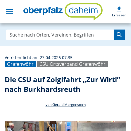
upload
menu
Die CSU auf Zoig
Erfassen
search
Veröffentlicht am 27.04.2026 07:35
Grafenwöhr
CSU Ortsverband Grafenwöhr
Die CSU auf Zoiglfahrt „Zur Wirti”
nach Burkhardsreuth
von Gerald Morgenstern