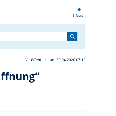
upload
ammlung „für Leben und 
Erfassen
search
Veröffentlicht am 30.04.2026 07:12
offnung“