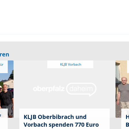
eren
f
KLJB Oberbibrach und
H
Vorbach spenden 770 Euro
B