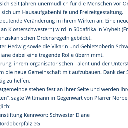
sich seit Jahren unermüdlich für die Menschen vor O
sich um Hausaufgabenhilfe und Freizeitgestaltung.
edeutende Veränderung in ihrem Wirken an: Eine neu
 Klosterschwestern) wird in Südafrika in Vryheit (Fr
anziskanischen Ordensregeln gebildet.
er Hedwig sowie die Vikarin und Gebietsoberin Schwe
iane dabei eine tragende Rolle übernimmt.
hrung, ihrem organisatorischen Talent und der Unters
m die neue Gemeinschaft mit aufzubauen. Dank der Sp
tig zu helfen.
atgemeinde stehen fest an ihrer Seite und werden ihre
iten“, sagte Wittmann in Gegenwart von Pfarrer Norber
lich:
enstiftung Kennwort: Schwester Diane
Nordoberpfalz eG –