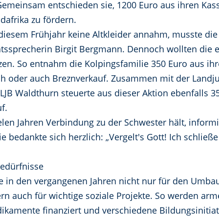
. Gemeinsam entschieden sie, 1200 Euro aus ihren Kas
dafrika zu fördern.
 diesem Frühjahr keine Altkleider annahm, musste di
atssprecherin Birgit Bergmann. Dennoch wollten die 
tzen. So entnahm die Kolpingsfamilie 350 Euro aus i
oder auch Breznverkauf. Zusammen mit der Landjug
LJB Waldthurn steuerte aus dieser Aktion ebenfalls 3
f.
ielen Jahren Verbindung zu der Schwester hält, inform
e bedankte sich herzlich: „Vergelt's Gott! Ich schließe
Bedürfnisse
 in den vergangenen Jahren nicht nur für den Umbau
n auch für wichtige soziale Projekte. So werden arm
dikamente finanziert und verschiedene Bildungsinitiat