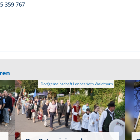
05 359 767
eren