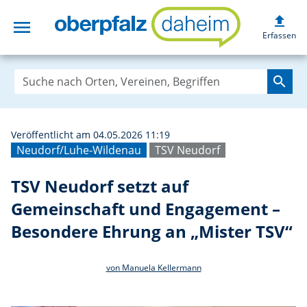
upload
menu
TSV Neudorf setz
Erfassen
search
Veröffentlicht am 04.05.2026 11:19
Neudorf/Luhe-Wildenau
TSV Neudorf
TSV Neudorf setzt auf
Gemeinschaft und Engagement –
Besondere Ehrung an „Mister TSV“
von Manuela Kellermann