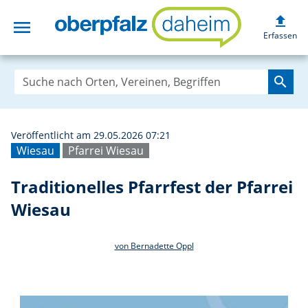
upload
menu
Traditionelles Pf
Erfassen
search
Veröffentlicht am 29.05.2026 07:21
Wiesau
Pfarrei Wiesau
Traditionelles Pfarrfest der Pfarrei
Wiesau
von Bernadette Oppl