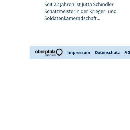
Seit 22 Jahren ist Jutta Schindler
Schatzmeisterin der Krieger- und
Soldatenkameradschaft
Burkhardsreuth (KSK). Und
ausgerechnet ihr Vater Franz
Schmid hatte ihr den Einstieg nicht
leicht gemacht: „Sein Kommentar
Impressum
Datenschutz
A
lautete damals: Jetzt sind Frauen in
der Vorstandschaft – nun gehts
bergab mit dem Verein”, erinnerte
sich die Blankenmühlerin bei der
Hauptversammlung im alten und
neuen Burkhardsreuther
Vereinslokal Lober.