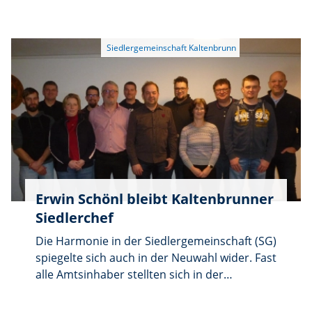
vergangenen Jahr wurde „Der Baumfreund“
Thomas Partenheimer aus Ammerthal von
der Siedlergemeinschaft Kaltenbrunn e.V.
eingeladen, seine jahrelange Erfahrung beim
Zuschneiden von Obstgehölzen an die
Mitglieder des Vereins weiterzugeben.
Erwin Schönl bleibt Kaltenbrunner
Siedlerchef
Die Harmonie in der Siedlergemeinschaft (SG)
spiegelte sich auch in der Neuwahl wider. Fast
alle Amtsinhaber stellten sich in der
Jahreshauptversammlung am Freitag,
7.Februar, wieder zur Verfügung. Per