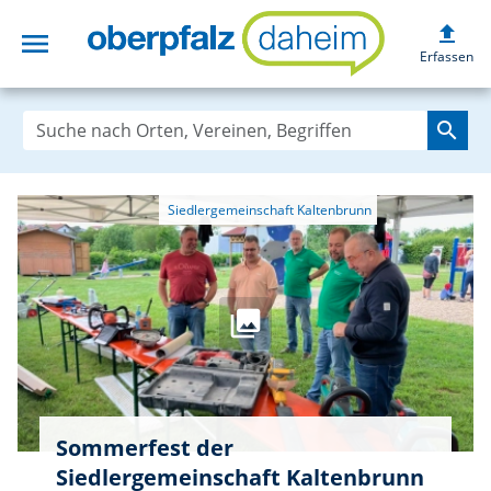
upload
menu
oberpfalzdaheim
Erfassen
search
Sommerfest der
Siedlergemeinschaft Kaltenbrunn