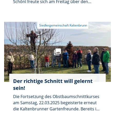
Schönl freute sich am Freitag über den
wiederum guten Zuspruch im Pfarrheim
St.Martin. Das Küchenteam hatte einige
Gaumenfreuden vorbereitet. Serviert wurden
Erdäpfel, Bauern- und Körnerbrote, Butter,
Obatzda, Zwiebeln in weiß und rot sowie
Käseteller mit Weintrauben. Die Besucher
empfanden dies sichtlich als Genuss.
Der richtige Schnitt will gelernt
sein!
Die Fortsetzung des Obstbaumschnittkurses
am Samstag, 22.03.2025 begeisterte erneut
die Kaltenbrunner Gartenfreunde. Bereits im