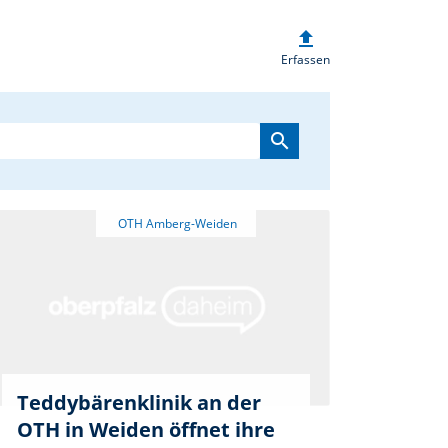
upload
heim.de
Erfassen
search
Teddybärenklinik an der
OTH in Weiden öffnet ihre