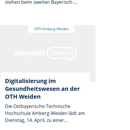
stehen beim zweiten Bayerisch-
Böhmischen Brückenfest im
Mittelpunkt. Am Sonntag, 24. Mai,
lädt das Bootshaus Amberg ab 11
Uhr ans Wasser ein. Entlang beider
Ufer der Vils entsteht dabei ein
Kulturraum, in dem Genuss,
Begegnung und kulturelle Vielfalt
zusammenkommen.
Digitalisierung im
Gesundheitswesen an der
OTH Weiden
Die Ostbayerische Technische
Hochschule Amberg-Weiden lädt am
Dienstag, 14. April, zu einer
Veranstaltung über die