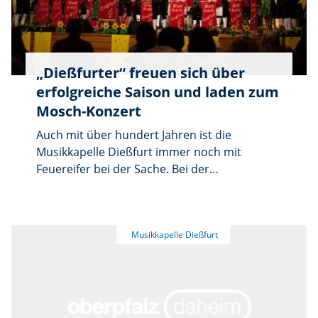
„Dießfurter“ freuen sich über
erfolgreiche Saison und laden zum
Mosch-Konzert
Auch mit über hundert Jahren ist die
Musikkapelle Dießfurt immer noch mit
Feuereifer bei der Sache. Bei der
Jahresversammlung blickte die Kapelle auf
eine erfolgreiche Saison zurück. Nach dem
Jubiläumsjahr 2023 zum 100-jährigen
Bestehen mit zahlreichen musikalischen
Glanzpunkten freuten sich die Musikerinnen
und Musiker in der Saison 2024 über neue
Auftritte. Gelungener Saisonstart war die
Verpflichtung beim Frühlingsfest in Weiden,