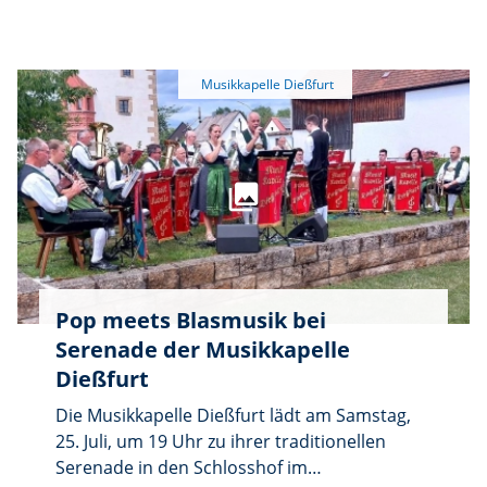
Dießfurter Schlosshof ist um 19.00 Uhr.
Hammerschlosses erklingen unter dem
Motto „Pop meets Blasmusik” erstmals auch
Gesangseinlagen. Im Abschluss Festbetrieb
am alten Feuerwehrhaus.
Pop meets Blasmusik bei
Serenade der Musikkapelle
Dießfurt
Die Musikkapelle Dießfurt lädt am Samstag,
25. Juli, um 19 Uhr zu ihrer traditionellen
Serenade in den Schlosshof im