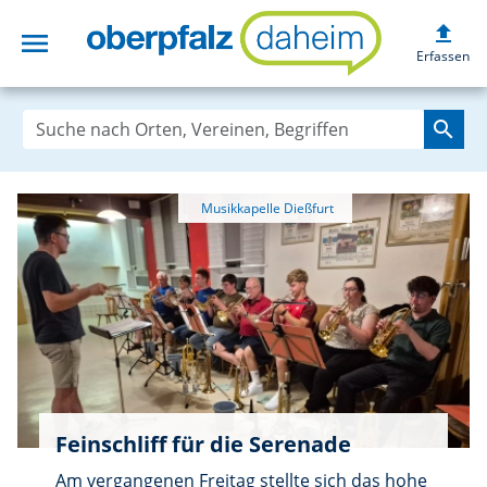
upload
menu
oberpfalzdaheim
Erfassen
search
Feinschliff für die Serenade
Am vergangenen Freitag stellte sich das hohe