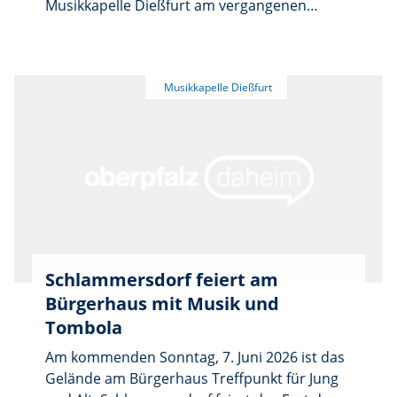
Musikkapelle Dießfurt am vergangenen
Montag beim traditionellen Fischerfest in
Reuth bei Erbendorf fort. Bereits zum 47. Mal
in Folge gestalteten die Musikerinnen und
Musiker den beliebten Blasmusik-Montag und
sind damit seit nahezu der gesamten
Geschichte des Festes ein fester Bestandteil
der Veranstaltung.
Schlammersdorf feiert am
Bürgerhaus mit Musik und
Tombola
Am kommenden Sonntag, 7. Juni 2026 ist das
Gelände am Bürgerhaus Treffpunkt für Jung