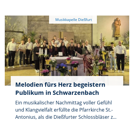
traditionellen Klängen für beste Unterhaltung
und lockte die Liebhaber dieser
Musikrichtung in das Festzelt.
Melodien fürs Herz begeistern
Publikum in Schwarzenbach
Ein musikalischer Nachmittag voller Gefühl
und Klangvielfalt erfüllte die Pfarrkirche St.-
Antonius, als die Dießfurter Schlossbläser zu
ihrem Konzert unter dem Motto „Melodien
fürs Herz“ einluden. Zahlreiche Besucher