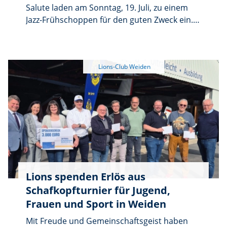
Salute laden am Sonntag, 19. Juli, zu einem
Jazz-Frühschoppen für den guten Zweck ein.
Beginn ist um 10 Uhr im Salute in Weiden.
Musikalisch gestaltet wird die Charity-
Veranstaltung vom Jazz-Quartett „Blue Note
Project“, das mit Mainstream-Jazz, Latin-
Standards sowie Dinner- und Lounge-Musik
begeistert. Der Erlös kommt dem Projekt
„Not und Leid in der Region“ des Lions-
Hilfswerks Weiden zugute, das bedürftige
Familien und Alleinerziehende unterstützt.
Karten kosten 15 Euro und sind im
Vorverkauf sowie an der Tageskasse
erhältlich.
Lions spenden Erlös aus
Schafkopfturnier für Jugend,
Frauen und Sport in Weiden
Mit Freude und Gemeinschaftsgeist haben