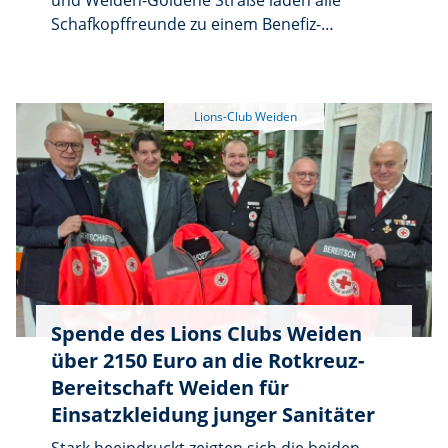
und Weiden-Goldene Straße laden alle
Schafkopffreunde zu einem Benefiz-
Preisschafkopfturnier am Freitag, 23. Januar
2026, in der Stadthalle Neustadt/WN ein.
Einlass ist ab 18 Uhr, Spielbeginn ab 19 Uhr.
Die Startgebühr beträgt 20 Euro, eine
Voranmeldung ist nicht notwendig. Der
gesamte Erlös kommt dem „Magischen
Projekt e.V.“, sowie weiteren sozialen
Projekten in der Region Weiden-Neustadt
zugute.
Spende des Lions Clubs Weiden
über 2150 Euro an die Rotkreuz-
Bereitschaft Weiden für
Einsatzkleidung junger Sanitäter