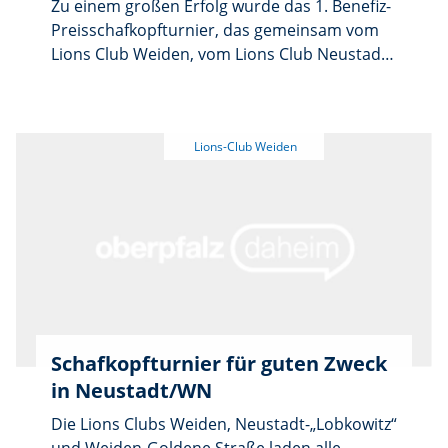
Zu einem großen Erfolg wurde das 1. Benefiz-
Gitarrenunterricht an der Hans-Sauer-
Preisschafkopfturnier, das gemeinsam vom
Grundschule Verwendung. Die beiden Lions
Lions Club Weiden, vom Lions Club Neustadt-
sicherten Herrn Willecke auch in Zukunft die
Lobkowitz und vom Lions Club Weiden-
Unterstützung durch den Club zu, zumal die
Goldene Straße am 23. Januar 2026 in der
Förderung der Jugend und der Kultur zu den
Stadthalle Neustadt organisiert wurde. 184
Hauptzielen der Lions-Bewegung gehört. So
Teilnehmerinnen und Teilnehmer folgten der
ist im kommenden Jahr die finanzielle
Einladung und sorgten für eine volle Halle
Beteiligung an den Kosten der wiederum
sowie eine rundum gelungene Veranstaltung.
geplanten Kinderoper vorgesehen.
Schafkopfturnier für guten Zweck
in Neustadt/WN
Die Lions Clubs Weiden, Neustadt-„Lobkowitz“