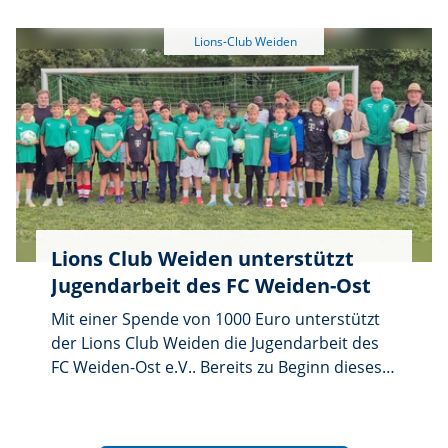
soll videogestützt der gesamte
Bewegungsapparat untersucht werden.
Bereits jetzt leistet das SPZ wegweisende und
in der Region nicht mehr wegzudenkende
Hilfe bei Auffälligkeiten und Störungen in der
Entwicklung, bei chronischen Erkrankungen,
körperlicher oder geistiger Fehlbildung.
Lions Club Weiden unterstützt
Jugendarbeit des FC Weiden-Ost
Mit einer Spende von 1000 Euro unterstützt
der Lions Club Weiden die Jugendarbeit des
FC Weiden-Ost e.V.. Bereits zu Beginn dieses
Jahres kam es über einen Kontakt zwischen
dem Trainer der Kinderfußballmannschaft,
Johann Schärtl, und Lions-Mitglied Wolfgang