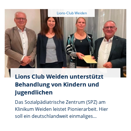
bestehende Hilfsprojekt „Aktion Feuerkinder“
in Tansania. Dr. Schraml, damals Chefärztin
am Rummelsberger Krankenhaus, gehörte zu
den Mitbegründern der Idee, in Tansania
Kinder nach schweren Verbrennungen durch
offene Feuerstellen zu operieren und durch
die massiven Vernarbungen entstandene
Bewegungseinschränkungen von Gelenken zu
behandeln.
Lions Club Weiden unterstützt
Behandlung von Kindern und
Jugendlichen
Das Sozialpädiatrische Zentrum (SPZ) am
Klinikum Weiden leistet Pionierarbeit. Hier
soll ein deutschlandweit einmaliges
Kompetenzzentrum in der Betreuung von
Kindern und Jugendlichen entstehen. Dabei