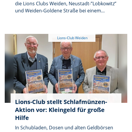
die Lions Clubs Weiden, Neustadt-”Lobkowitz”
und Weiden-Goldene Straße bei einem
Grillfest am Flugplatz Latsch die Erlöse ihres
Benefiz-Schafkopfturniers übergeben.
Insgesamt waren im Januar in der Stadthalle
in Neustadt/WN 5500 Euro
zusammengekommen, die nun an drei
regionale Einrichtungen gingen, die sich für
Menschen in schwierigen Lebenssituationen
einsetzen.
Lions-Club stellt Schlafmünzen-
Aktion vor: Kleingeld für große
Hilfe
In Schubladen, Dosen und alten Geldbörsen