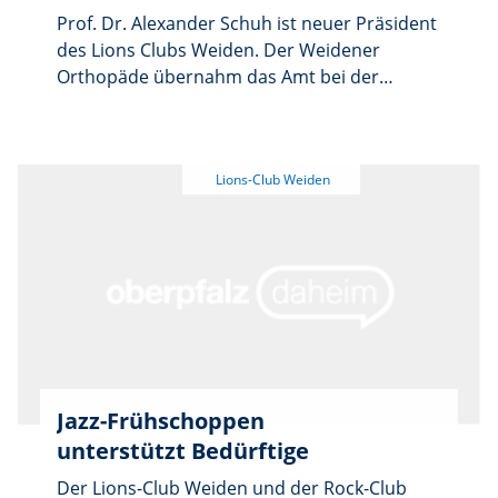
Prof. Dr. Alexander Schuh ist neuer Präsident
des Lions Clubs Weiden. Der Weidener
Orthopäde übernahm das Amt bei der
traditionellen Ladies Night im Restaurant
„Elements” in Weiherhammer von Dr. Franz
Wach. Neuer Vizepräsident ist Johannes
Baier, zweiter Vizepräsident Stefan Zaruba.
Das Amt des Clubsekretärs übernahm Daniel
Utz. Den für die Abwicklung von Spenden
verantwortlichen Verein Lions-Hilfswerk e.V.
führt weiterhin Dr. Elmar Baumer.
Jazz-Frühschoppen
unterstützt Bedürftige
Der Lions-Club Weiden und der Rock-Club