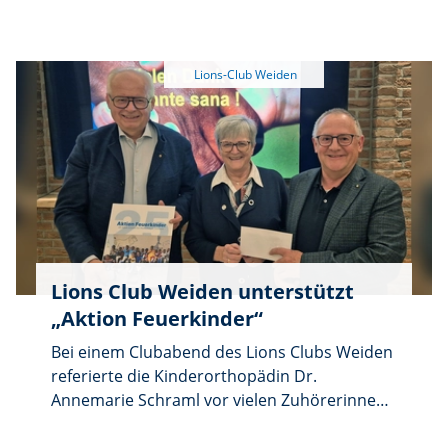
Welt-Kinocenter ein. Am Mittwoch, 1.
Oktober, läuft der Film „Führer und
Verführer”, der das Leben von Joseph
Goebbels, dem nationalsozialistischen
Propagandaminister, von 1938 bis 1945
beleuchtet.
Lions Club Weiden unterstützt
„Aktion Feuerkinder“
Bei einem Clubabend des Lions Clubs Weiden
referierte die Kinderorthopädin Dr.
Annemarie Schraml vor vielen Zuhörerinnen
und Zuhörern über das seit 25 Jahren