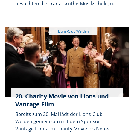
besuchten die Franz-Grothe-Musikschule, um
die neuesten Instrumente zu besichtigen, die
mit finanzieller Hilfe des Lions Clubs Weiden
angeschafft wurden. Die Spende von 1000,-
Euro war laut Thorsten Willecke, dem Leiter
der Musikschule bestens mit der Anschaffung
von drei Steirischen Harmonikas angelegt.
20. Charity Movie von Lions und
Vantage Film
Bereits zum 20. Mal lädt der Lions-Club
Weiden gemeinsam mit dem Sponsor
Vantage Film zum Charity Movie ins Neue-