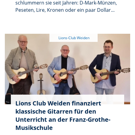
schlummern sie seit Jahren: D-Mark-Münzen,
Peseten, Lire, Kronen oder ein paar Dollar
vom letzten Urlaub. Für den Alltag wertlos –
für Menschen in Not jedoch ein echter Schatz.
Der Lions-Club Weiden hat deshalb in seiner
Jahreshauptversammlung eine besondere
Sammelaktion vorgestellt. Unter dem Motto
„Schlafmünzen wecken – Not lindern“ bittet
der Club die Bevölkerung, ungenutzte
Münzen und Scheine zu spenden.
Lions Club Weiden finanziert
klassische Gitarren für den
Unterricht an der Franz-Grothe-
Musikschule