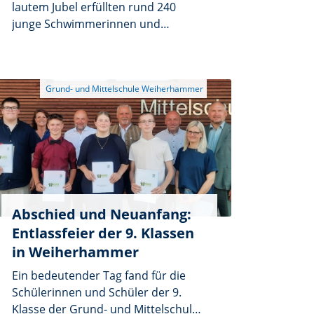
lautem Jubel erfüllten rund 240
junge Schwimmerinnen und
Schwimmer die WTW-Schwimmhalle
in Weiden: Der
Grundschulwettbewerb Schwimmen
ging erneut mit großer Beteiligung
über die Bühne, so viele Schulen wie
selten zuvor meldeten sich für das
traditionsreiche Kräftemessen im
Wasser an.
Abschied und Neuanfang:
Entlassfeier der 9. Klassen
in Weiherhammer
Ein bedeutender Tag fand für die
Schülerinnen und Schüler der 9.
Klasse der Grund- und Mittelschule