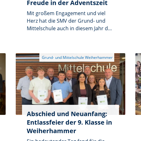
Freude in der Adventszeit
Mit großem Engagement und viel
Herz hat die SMV der Grund- und
Mittelschule auch in diesem Jahr den
traditionellen Päckchenkonvoi
organisiert. Unter der Leitung der
Schülersprecher Elias, Yagmour und
Luisa sowie mit Unterstützung der
Verbindungslehrkraft Susanne
Mutzbauer und der
Jugendsozialarbeiterin Jasmin
Schmeizl sammelten die
Schülerinnen und Schüler über 30
liebevoll verpackte Päckchen.
Abschied und Neuanfang:
Entlassfeier der 9. Klasse in
Weiherhammer