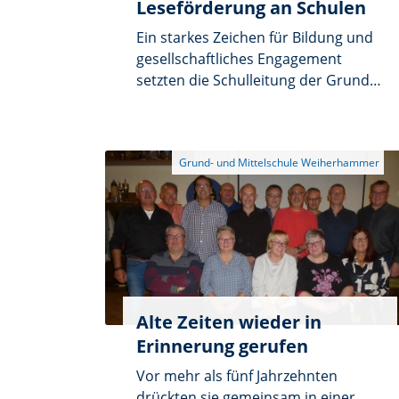
Leseförderung an Schulen
Ein starkes Zeichen für Bildung und
gesellschaftliches Engagement
setzten die Schulleitung der Grund-
und Mittelschule Weiherhammer
und die Nachbarschaftshilfe
Weiherhammer am vergangenen
Donnerstag mit einer
Spendenübergabe an die Gruppe
der ehrenamtlichen Lesepaten und -
patinnen, die sich aus dem
Helferkreis und weiteren
Unterstützern zusammengefunden
hat.
Alte Zeiten wieder in
Erinnerung gerufen
Vor mehr als fünf Jahrzehnten
drückten sie gemeinsam in einer