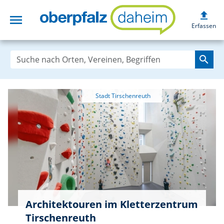
upload
menu
oberpfalzdaheim
Erfassen
search
Architektouren im Kletterzentrum
Tirschenreuth