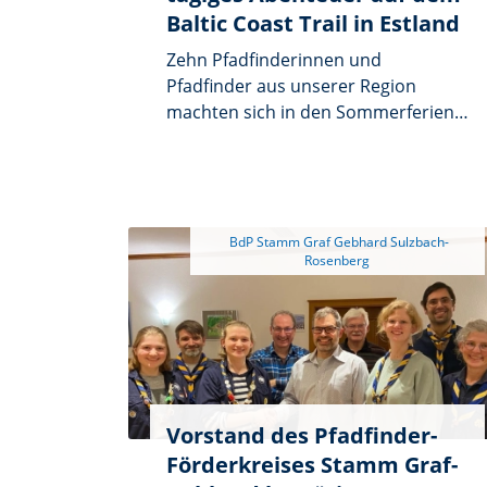
Baltic Coast Trail in Estland
Zehn Pfadfinderinnen und
Pfadfinder aus unserer Region
machten sich in den Sommerferien
auf eine ganz besondere Reise:
Insgesamt 10 Tage lang wanderten
sie auf dem Baltic Coast Trail an der
estnischen Ostseeküste entlang –
und legten dabei rund 150 Kilometer
 BdP Stamm Graf Gebhard Sulzbach-
zu Fuß zurück!
Vorstand des Pfadfinder-
Förderkreises Stamm Graf-