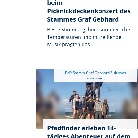
beim
Picknickdeckenkonzert des
Stammes Graf Gebhard
Beste Stimmung, hochsommerliche
Temperaturen und mitreißende
Musik prägten das
Picknickdeckenkonzert der BdP-
Pfadfinder. Zahlreiche
Besucherinnen und Besucher
 BdP Stamm Graf Gebhard Sulzbach-
nutzten den lauen Sommerabend,
um es sich mit Picknickdecken und
Klappstühlen auf der Wiese am
Pfadfinderheim des Stammes Graf
Gebhard gemütlich zu machen.
Pfadfinder erleben 14-
tägiges Abenteuer auf dem