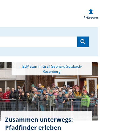
upload
heim.de
Erfassen
search
 BdP Stamm Graf Gebhard Sulzbach-
Zusammen unterwegs:
Pfadfinder erleben