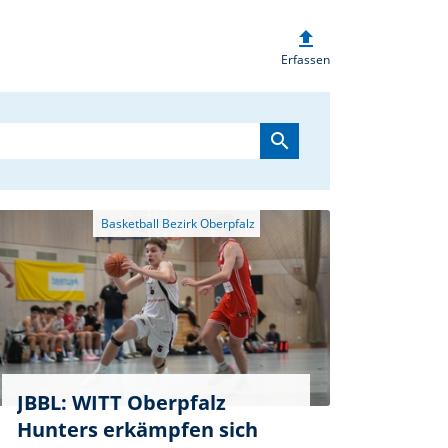
upload
heim.de
Erfassen
search
JBBL: WITT Oberpfalz
Hunters erkämpfen sich