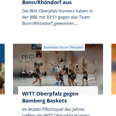
Bonn/Rhöndorf aus
Die Witt Oberpfalz Hunters haben in
der JBBL mit 83:51 gegen das Team
Bonn/Rhöndorf gewonnen.
Grundlage des Erfolgs waren eine
starke Verteidigung und eine
dominante zweite Halbzeit. Nach
dem 17:13 im ersten Viertel und
einer 39:27-Pausenführung ließen
die Oberpfälzer nach dem
Seitenwechsel nur 24 Punkte zu und
punkteten selbst immer wieder im
Fastbreak. Besonders stark: Noel
Petrovic, der den gegnerischen
Topscorer bei 6 Punkten hielt und
WITT Oberpfalz gegen
selbst 20 Zähler erzielte. Ebenfalls
Bamberg Baskets
zweistellig trafen Dominik Weber
Im letzten Pflichtspiel des Jahres
(11) und Richard März (10). Auch
treffen die WITT Oberpfalz Hunters