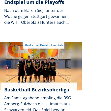
Endspiel um die Playoffs
Nach dem klaren Sieg unter der
Woche gegen Stuttgart gewannen
die WITT Oberpfalz Hunters auch
das vorletzte Spiel der
Relegationsrunde souverän mit
78:55 gegen Nürnberg. Von Beginn
an waren die Oberpfälzer hellwach
und zeigten, dass sie den Sieg gegen
die Falcons aus Nürnberg unbedingt
mitnehmen wollten. Sofort schafften
es die Hunters durch druckvolle
Verteidigung, einige gute Fastbreaks
zu laufen, und setzten sich schnell
von den Gastgebern ab. Nach dem
Basketball Bezirksoberliga
1. Viertel stand es 21:13. Diese
Am Samstagabend empfing die BSG
Führung konnte noch etwas
Amberg-Sulzbach die Ultimates aus
ausgebaut werden, doch die
Schwarzenfeld. Das Spiel begann mit