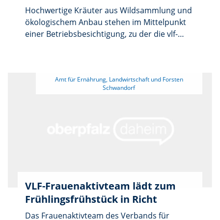
Hochwertige Kräuter aus Wildsammlung und
ökologischem Anbau stehen im Mittelpunkt
einer Betriebsbesichtigung, zu der die vlf-
Frauengruppe Schwandorf einlädt. Am
Dienstag, 24. März, beginnt die Führung
durch die Kräutermühle Wurdies um 9 Uhr
 Amt für Ernährung, Landwirtschaft und Forsten 
an der Adresse Stadlermühle 1 in Stadlern. In
der Mühle werden die Pflanzen schonend
verarbeitet, der Versand erfolgt anschließend
vom Standort Weiding. Für die Teilnahme ist
eine Anmeldung bis Mittwoch, 18. März, per E-
Mail an poststelle@aelf-rs.bayern.de
erforderlich.
VLF-Frauenaktivteam lädt zum
Frühlingsfrühstück in Richt
Das Frauenaktivteam des Verbands für