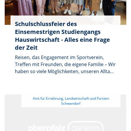
Anmeldung unter aelf-
rs.bayern.de/generation55plus
Schulschlussfeier des
Einsemestrigen Studiengangs
Hauswirtschaft - Alles eine Frage
der Zeit
Reisen, das Engagement im Sportverein,
Treffen mit Freunden, die eigene Familie – Wir
haben so viele Möglichkeiten, unseren Alltag
zu gestalten. Wir wollen so viel. Allein, es fehlt
die Zeit. Zeit auch für den eigenen Haushalt.
Die 17 Absolventinnen der Fachschule für
 Amt für Ernährung, Landwirtschaft und Forsten 
Ernährung und Haushaltsführung Nabburg
haben in eineinhalb Jahren gelernt, wie sie
schnell und effizient Arbeiten im Haushalt
erledigen. Und vor allem, wie sie dabei
planvoll vorgehen. Nun überreichte ihnen