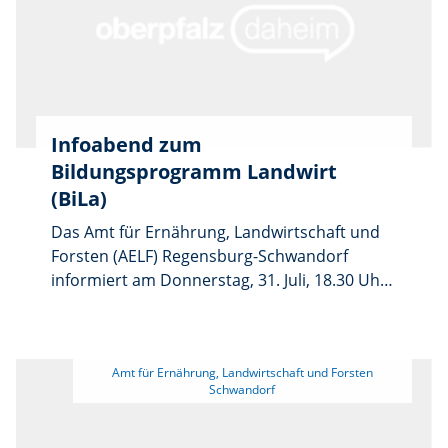
Forsten (AELF) Regensburg-Schwandorf die
Urkunden für die erfolgreiche Teilnahme am
Verpflegungscoaching 2024/25. Auch die
Grund- und Mittelschule Pressath wurde
ausgezeichnet.
Infoabend zum
Bildungsprogramm Landwirt
(BiLa)
Das Amt für Ernährung, Landwirtschaft und
Forsten (AELF) Regensburg-Schwandorf
informiert am Donnerstag, 31. Juli, 18.30 Uhr,
Interessierte über die
Weiterbildungsmöglichkeiten im Rahmen des
„Bildungsprogramm Landwirt“ (BiLa). Die
 Amt für Ernährung, Landwirtschaft und Forsten 
Veranstaltung findet am Regensburger
Standort in der Lechstraße 50 statt. Der
nächste Kurs startet im Herbst 2026. Mit dem