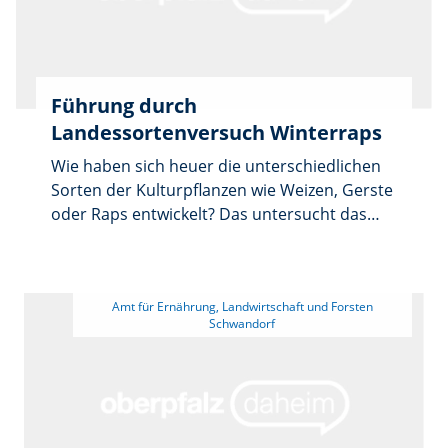
Behördenleiter Helmut Melchner und
Semesterleiterin Ruth Schumann die
Zeugnisse.
Führung durch
Landessortenversuch Winterraps
Wie haben sich heuer die unterschiedlichen
Sorten der Kulturpflanzen wie Weizen, Gerste
oder Raps entwickelt? Das untersucht das
Sachgebiet 2.3 P des Amts für Ernährung,
Landwirtschaft und Forsten (AELF)
Regensburg-Schwandorf oberpfalzweit mit
 Amt für Ernährung, Landwirtschaft und Forsten 
den Landessortenversuchen. Im Sommer
2025 bieten Mitarbeiter des AELF Führungen
durch diese an. Am Freitag, 6. Juni, 9 Uhr, sind
in Dürnsricht (Lkr. Schwandorf, Koordinaten:
49.392295, 12.070060) ein
Landessortenversuch sowie ein