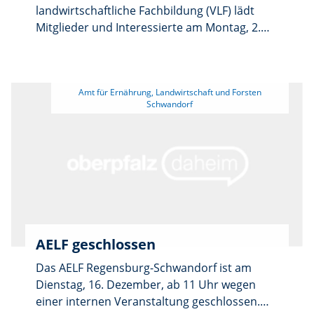
landwirtschaftliche Fachbildung (VLF) lädt
Mitglieder und Interessierte am Montag, 2.
Februar, zu einem Frühlingsfrühstück auf den
Brunnerhof im Schwandorfer Ortsteil Richt
ein. Treffpunkt ist um 9 Uhr in den Räumen
 Amt für Ernährung, Landwirtschaft und Forsten 
der Familie Brunner, Adalbert-Brunner-Straße
31. Neben einem gemeinsamen Frühstück
bietet die Runde Gelegenheit zum geselligen
Austausch und zu fachlichen Gesprächen.
Eine Anmeldung ist bis Mittwoch, 28. Januar,
beim Amt für Ernährung, Landwirtschaft und
Forsten Regensburg–Schwandorf
erforderlich. Diese ist telefonisch unter
09433/89 60 oder per E-Mail an
AELF geschlossen
poststelle@aelf-rs.bayern.de möglich.
Das AELF Regensburg-Schwandorf ist am
Dienstag, 16. Dezember, ab 11 Uhr wegen
einer internen Veranstaltung geschlossen.