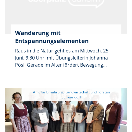
angeboten. Anmeldung unter aelf-
rs.bayern.de/generation55plus
Wanderung mit
Entspannungselementen
Raus in die Natur geht es am Mittwoch, 25.
Juni, 9.30 Uhr, mit Übungsleiterin Johanna
Pösl. Gerade im Alter fördert Bewegung
Gesundheit und Wohlbefinden und hilft dabei
körperlich und geistig fit zu bleiben. An der
frischen Luft und in Gesellschaft macht sie
 Amt für Ernährung, Landwirtschaft und Forsten 
zudem doppelt Spaß. Treffpunkt ist in
Schwarzenfeld beim Parkplatz im
Schlosspark. Die Veranstaltung wird vom
Netzwerk „Generation 55plus“ am Amt für
Ernährung, Landwirtschaft und Forsten (AELF)
Regensburg-Schwandorf organisiert.