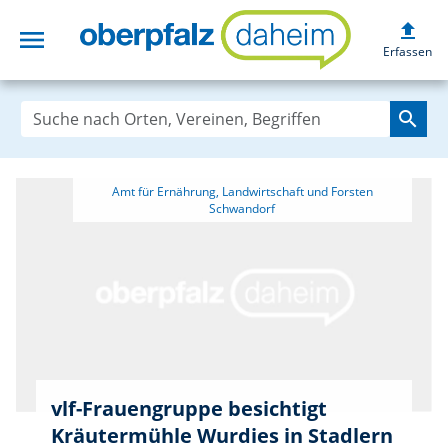
upload
menu
oberpfalzdaheim
Erfassen
search
 Amt für Ernährung, Landwirtschaft und Forsten 
vlf-Frauengruppe besichtigt
Kräutermühle Wurdies in Stadlern