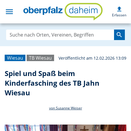
upload
menu
Spiel und Spaß b
Erfassen
search
Wiesau
TB Wiesau
Veröffentlicht am 12.02.2026 13:09
Spiel und Spaß beim
Kinderfasching des TB Jahn
Wiesau
von Susanne Weiser