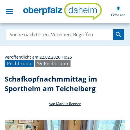
upload
menu
Schafkopfnachmm
Erfassen
search
Veröffentlicht am 22.02.2026 10:25
Pechbrunn
SV Pechbrunn
Schafkopfnachmmittag im
Sportheim am Teichelberg
von Markus Renner