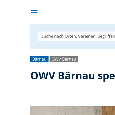
menu
Bärnau
OWV Bärnau
OWV Bärnau spen