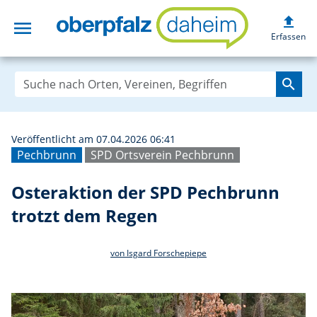
upload
menu
Osteraktion der
Erfassen
search
Veröffentlicht am 07.04.2026 06:41
Pechbrunn
SPD Ortsverein Pechbrunn
Osteraktion der SPD Pechbrunn
trotzt dem Regen
von Isgard Forschepiepe