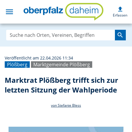
upload
menu
Marktrat Plößberg
Erfassen
search
Veröffentlicht am 22.04.2026 11:34
Plößberg
Marktgemeinde Plößberg
Marktrat Plößberg trifft sich zur
letzten Sitzung der Wahlperiode
von Stefanie Bless