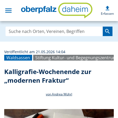
upload
menu
Kalligrafie-Woch
Erfassen
search
Veröffentlicht am 21.05.2026 14:04
Waldsassen
Stiftung Kultur- und Begegnungszentrum
Kalligrafie-Wochenende zur
„modernen Fraktur“
von Andrea Wührl