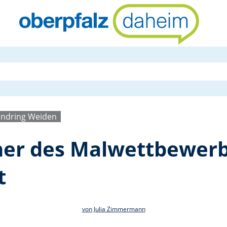
Jury kürt G
endring Weiden
ner des Malwettbewer
t
von Julia Zimmermann