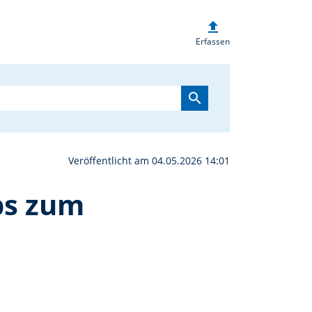
upload
ewinner des Malwettbewe
Erfassen
search
Veröffentlicht am 04.05.2026 14:01
bs zum