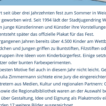
t seit über drei Jahrzehnten fest zum Sommer in Wei
ür geworben wird. Seit 1994 lädt der Stadtjugendring 
 junge Künstlerinnen und Künstler ihre Vorstellunge
ntsteht später das offizielle Plakat für das Fest.
rgangenen Jahren bereits über 4.500 Kinder am Wet
hen und Jungen griffen zu Buntstiften, Filzstiften od
uppen ihre Ideen vom Kinderbürgerfest. Einige setzt
litzer oder bunten Farbexperimenten.
besten Motive fiel auch in diesem Jahr nicht leicht.
Julia Zimmermann sichtete eine Jury die eingereichte
tretern aus Medien, Kultur und regionalen Partnern: 
sowie die Regionalbibliothek waren an der Auswahl bet
über Gestaltung, Idee und Eignung als Plakatmotiv eini
rden 17 weitere Bilder ausgezeichnet.