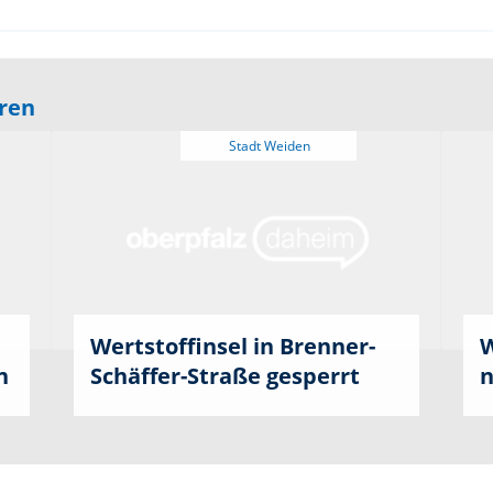
eren
Wertstoffinsel in Brenner-
W
n
Schäffer-Straße gesperrt
n