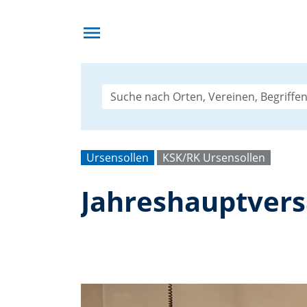
menu
Ursensollen
KSK/RK Ursensollen
Jahreshauptver