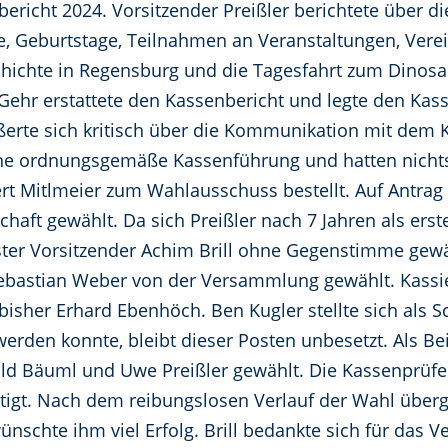
richt 2024. Vorsitzender Preißler berichtete über di
e, Geburtstage, Teilnahmen an Veranstaltungen, Verei
hichte in Regensburg und die Tagesfahrt zum Dinosa
Gehr erstattete den Kassenbericht und legte den Kass
erte sich kritisch über die Kommunikation mit dem K
ine ordnungsgemäße Kassenführung und hatten nich
 Mitlmeier zum Wahlausschuss bestellt. Auf Antrag 
haft gewählt. Da sich Preißler nach 7 Jahren als erst
erster Vorsitzender Achim Brill ohne Gegenstimme gewä
ebastian Weber von der Versammlung gewählt. Kassi
e bisher Erhard Ebenhöch. Ben Kugler stellte sich als
erden konnte, bleibt dieser Posten unbesetzt. Als Be
old Bäuml und Uwe Preißler gewählt. Die Kassenprüfe
igt. Nach dem reibungslosen Verlauf der Wahl überga
ünschte ihm viel Erfolg. Brill bedankte sich für das