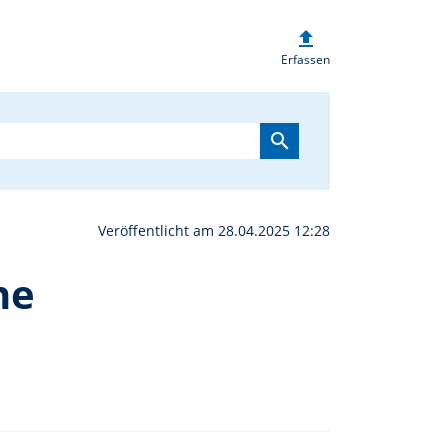
upload
t-Saison in Armesberg K
Erfassen
search
Veröffentlicht am 28.04.2025 12:28
he