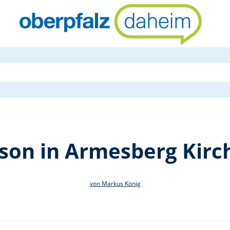
Gottesdiens
ison in Armesberg Kirc
von Markus König