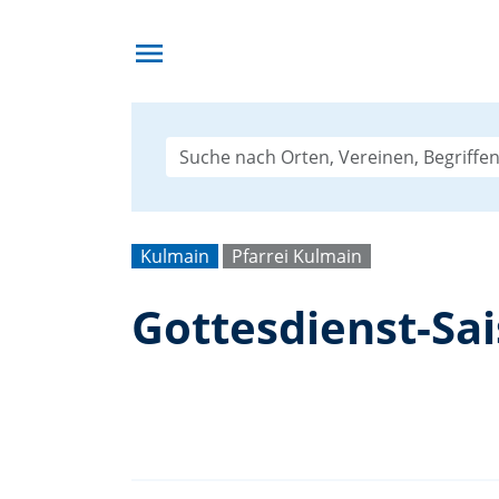
menu
Kulmain
Pfarrei Kulmain
Gottesdienst-Sa