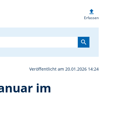
upload
 Poppenricht tagt am 27
Erfassen
search
Veröffentlicht am 20.01.2026 14:24
Januar im