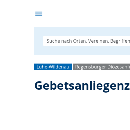
menu
Luhe-Wildenau
Regensburger Diözesanfu
Gebetsanliegenze