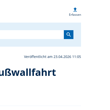
upload
enzettel für die Diözes
Erfassen
search
Veröffentlicht am 23.04.2026 11:05
fußwallfahrt