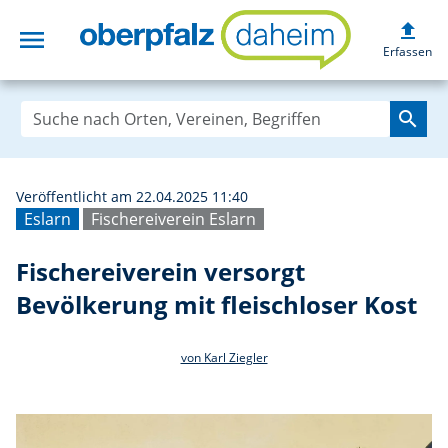
upload
menu
Fischereiverein 
Erfassen
search
Veröffentlicht am 22.04.2025 11:40
Eslarn
Fischereiverein Eslarn
Fischereiverein versorgt
Bevölkerung mit fleischloser Kost
von Karl Ziegler