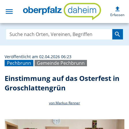
upload
menu
Einstimmung auf 
Erfassen
search
Veröffentlicht am 02.04.2026 06:23
Pechbrunn
Gemeinde Pechbrunn
Einstimmung auf das Osterfest in
Groschlattengrün
von Markus Renner