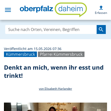
upload
menu
Denkt an mich, w
Erfassen
search
Veröffentlicht am 15.05.2026 07:36
Kümmersbruck
Pfarrei Kümmersbruck
Denkt an mich, wenn ihr esst und
trinkt!
von Elisabeth Harlander