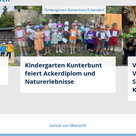
Kindergarten Kunterbunt
V
feiert Ackerdiplom und
V
Naturerlebnisse
S
K
zurück zur Übersicht