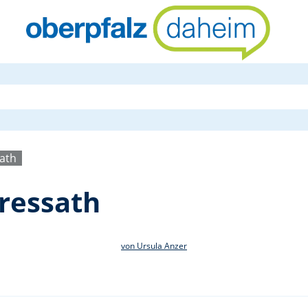
Büchereinac
sath
ressath
von Ursula Anzer