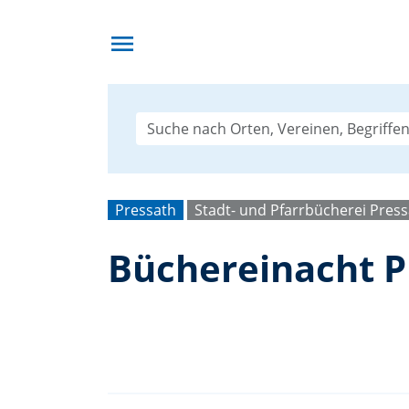
menu
Pressath
Stadt- und Pfarrbücherei Pres
Büchereinacht P