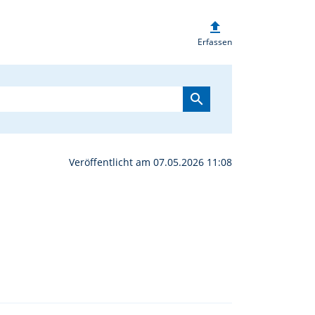
upload
ht Pressath | oberpfalz
Erfassen
search
Veröffentlicht am 07.05.2026 11:08