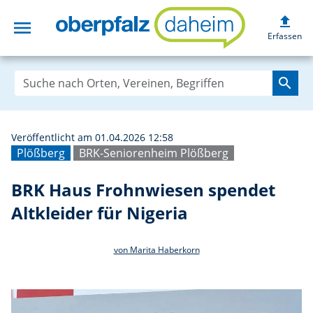
upload
menu
BRK Haus Frohnwi
Erfassen
search
Veröffentlicht am 01.04.2026 12:58
Plößberg
BRK-Seniorenheim Plößberg
BRK Haus Frohnwiesen spendet
Altkleider für Nigeria
von Marita Haberkorn