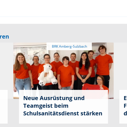
eren
Neue Ausrüstung und
E
Teamgeist beim
F
Schulsanitätsdienst stärken
d