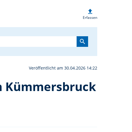
upload
ermin des Roten Kreuze
Erfassen
search
Veröffentlicht am 30.04.2026 14:22
in Kümmersbruck