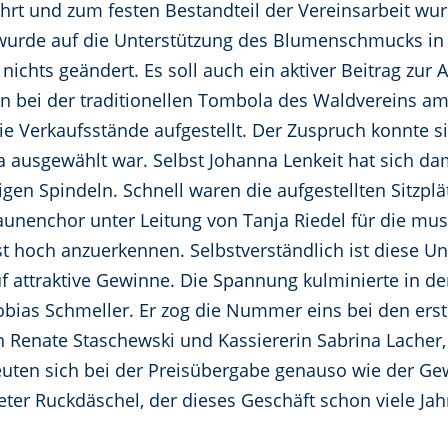
hrt und zum festen Bestandteil der Vereinsarbeit wu
t wurde auf die Unterstützung des Blumenschmucks in
nichts geändert. Es soll auch ein aktiver Beitrag zur A
en bei der traditionellen Tombola des Waldvereins am
e Verkaufsstände aufgestellt. Der Zuspruch konnte s
ausgewählt war. Selbst Johanna Lenkeit hat sich dami
en Spindeln. Schnell waren die aufgestellten Sitzplät
unenchor unter Leitung von Tanja Riedel für die musi
st hoch anzuerkennen. Selbstverständlich ist diese Unt
f attraktive Gewinne. Die Spannung kulminierte in d
bias Schmeller. Er zog die Nummer eins bei den ers
in Renate Staschewski und Kassiererin Sabrina Lacher,
euten sich bei der Preisübergabe genauso wie der Ge
Peter Ruckdäschel, der dieses Geschäft schon viele Ja