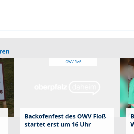
eren
Backofenfest des OWV Floß
B
startet erst um 16 Uhr
W