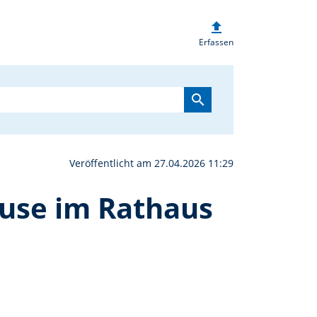
upload
m Thema Alt werden zu 
Erfassen
search
Veröffentlicht am 27.04.2026 11:29
use im Rathaus