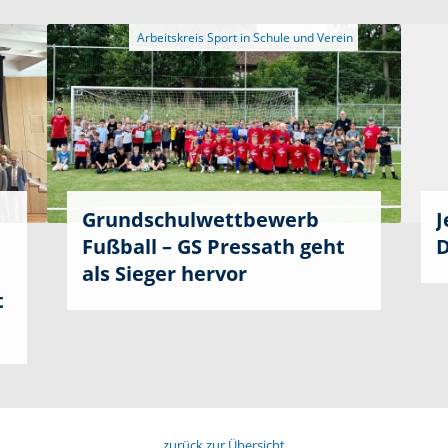
Grundschulwettbewerb
J
Fußball – GS Pressath geht
D
als Sieger hervor
t
zurück zur Übersicht