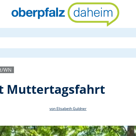
VdK OV Neus
dt/WN
 Muttertagsfahrt
von Elisabeth Guldner